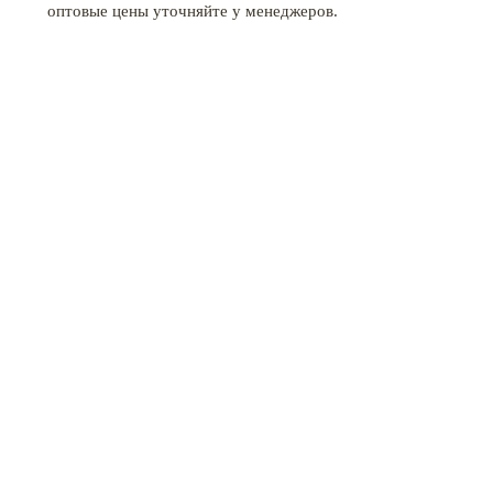
оптовые цены уточняйте у менеджеров.
КАТАЛОГ МЕБЕЛИ
ПРОЕКТЫ
НОВОСТИ
О НАС
КОНТАКТЫ