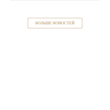
БОЛЬШЕ НОВОСТЕЙ
Наши достижения
Премьера
С 2005 года мы производим мебель, которая
соответствует Вашим требованиям. Наша
философия — делать мир лучше с помощью
хорошей и функциональной мебели.