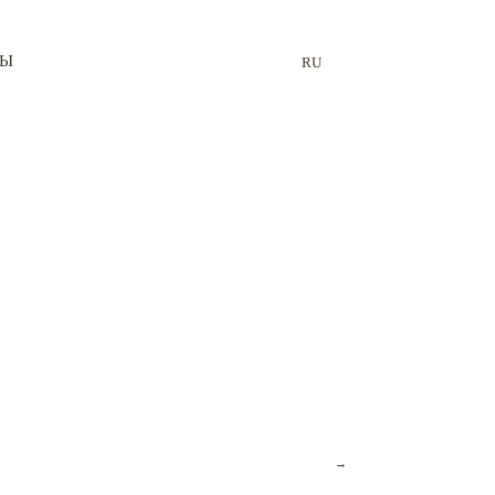
ТЫ
RU
→