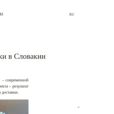
ТЫ
RU
ки в Словакии
 – современной
екта – результат
 доставки.
→