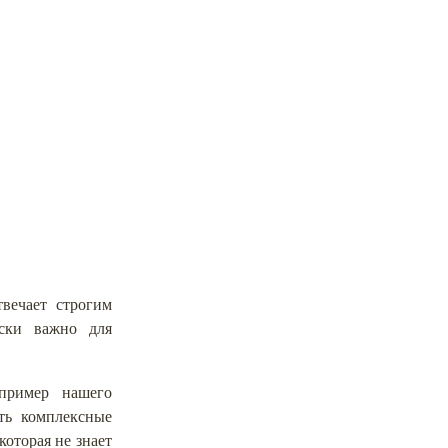
твечает строгим
ески важно для
пример нашего
ть комплексные
которая не знает