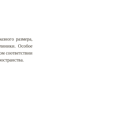
азного размера,
линики. Особое
ом соответствии
остранства.