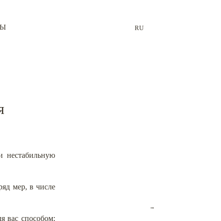
ТЫ
RU
я
и нестабильную
яд мер, в числе
→
я вас способом: