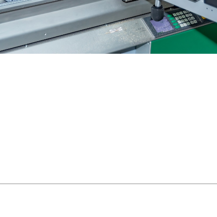
ООО "Мебельная фабрика Пр
КАТАЛОГ МЕБЕЛИ
Харьков, Украина
ПРОЕКТЫ
Пн-Пт: 8.00 - 17.00
НОВОСТИ
online@premiera-factory.com
 НАС
(066) 128-05-05
(096) 128-05-05
КОНТАКТЫ