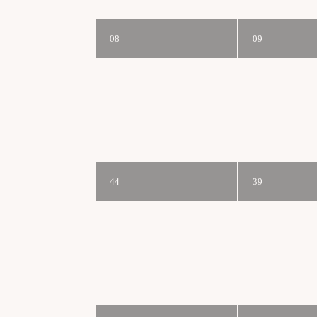
08
09
44
39