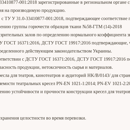
-33410877-001:2018 зарегистрированные в региональном органе 
ия на производимую продукцию.
 с ТУ У 31.0-33410877-001:2018, подтверждающее соответстви
лению группы горючести образцов ткани №58-ГТМ (14)-2018
 зрительных залов по определению нормального коэффициента з
У ГОСТ 16371:2016, ДСТУ ГОСТ 19917:2016 подтверждающие, ч
пределенного действующим законодательством Украины.
оответствии с ДСТУ ГОСТ 16371:2016, ДСТУ ГОСТ 19917:2016 
асность продукции, нетоксичность сырья и материалов.
есла для театров, кинотеатров и аудиторий HK/B/0143/ для стра
емости театральных кресел PN-EN 1021-1:2014; PN-EV 1021-2:20
нию устойчивости и прочности конструкции кресел для театров,
охранения целостности во время перевозки.