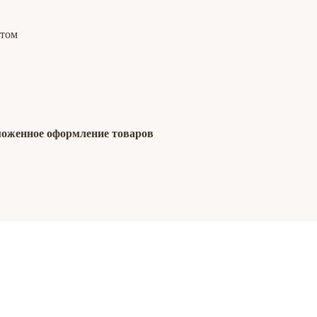
ртом
моженное оформление товаров
ООО "Мебельная фабрика Пр
КАТАЛОГ МЕБЕЛИ