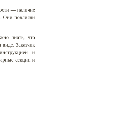
ности — наличие
в. Они повлияли
жно знать, что
 виде. Заказчик
 инструкцией и
нарные секции и
емьера"