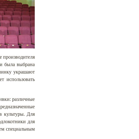
е производителя
ли была выбрана
пинку украшают
ет использовать
ивки: различные
предназначенные
в культуры. Для
одлокотники для
аем специальным