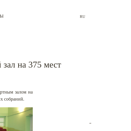
ТЫ
RU
зал на 375 мест
ертным залом на
их собраний.
→