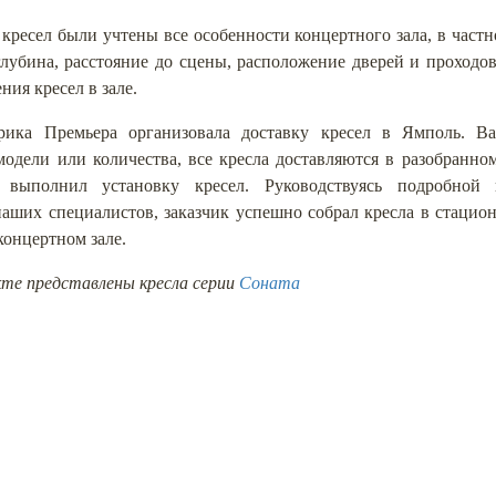
 кресел были учтены все особенности концертного зала, в част
глубина, расстояние до сцены, расположение дверей и проходо
ния кресел в зале.
рика Премьера организовала доставку кресел в Ямполь. Ва
модели или количества, все кресла доставляются в разобранном
о выполнил установку кресел. Руководствуясь подробной
наших специалистов, заказчик успешно собрал кресла в стацио
концертном зале.
кте представлены кресла серии
Соната
ООО "Мебельная фабрика Пр
КАТАЛОГ МЕБЕЛИ
Харьков, Украина
ПРОЕКТЫ
Пн-Пт: 8.00 - 17.00