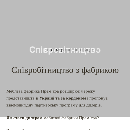
Співробітництво
|
ПРО НАС
|
СПІВРОБІТНИЦТВО
Співробітництво з фабрикою
Меблева фабрика Прем’єра розширює мережу
представництв
в Україні та за кордоном
і пропонує
взаємовигідну партнерську програму для дилерів.
Як стати дилером
меблевої фабрики Прем’єра?