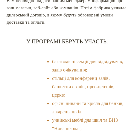
Вам необхідно надати нашим менеджерам інформацію про
ваш магазин, веб-сайт або компанію. Потім фабрика укладає
дилерський договір, в якому будуть обговорені умови
доставки та оплати.
У ПРОГРАМІ БЕРУТЬ УЧАСТЬ:
багатомісні секції для відвідувачів,
залів очікування
;
стільці для конференц-залів,
банкетних залів, прес-центрів,
церкв
;
офісні дивани та крісла для банків,
лікарень, шкіл
;
учнівські меблі для шкіл та ВНЗ
“Нова школа”
;