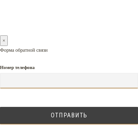
Стільці для актової зали школи
×
Форма обратной связи
Номер телефона
Стільці з пюпітром
Стільці для церкви