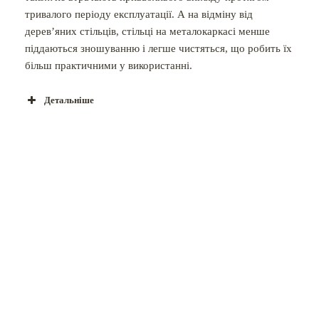
тривалого періоду експлуатації. А на відміну від
дерев’яних стільців, стільці на металокаркасі менше
піддаються зношуванню і легше чистяться, що робить їх
більш практичними у використанні.
Детальніше
Стільці для конференц залів
КАТАЛОГ МЕБЛІВ
ПРОЕКТИ
НОВИНИ