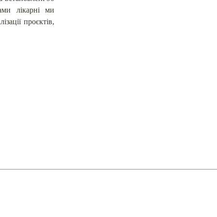
ами лікарні ми
зації проєктів,
ра"