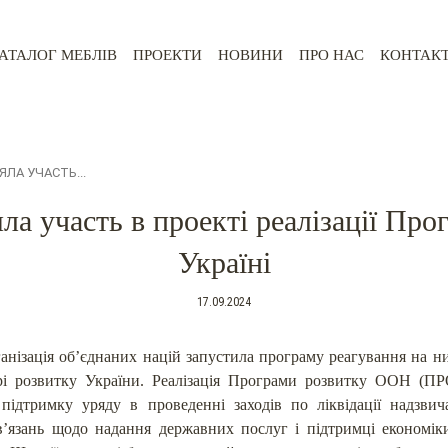
АТАЛОГ МЕБЛІВ
ПРОЕКТИ
НОВИНИ
ПРО НАС
КОНТАК
ЛА УЧАСТЬ...
а участь в проекті реалізації Пр
Україні
17.09.2024
анізація об’єднаних націй запустила програму реагування на н
і розвитку України. Реалізація Програми розвитку ООН (ПР
підтримку уряду в проведенні заходів по ліквідації надзвич
в’язань щодо надання державних послуг і підтримці економіки