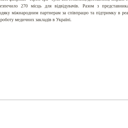
езпечило 270 місць для відвідувачів. Разом з представник
дяку міжнародним партнерам за співпрацю та підтримку в реалі
роботу медичних закладів в Україні.
ТОВ "Меблева фабрика Прем'є
АТАЛОГ МЕБЛІВ
Харків, Україна
ПРОЕКТИ
Пн-Пт: 8.00 - 17.00
НОВИНИ
online@premiera-factory.com
РО НАС
(066) 128-05-05
(096) 128-05-05
КОНТАКТИ