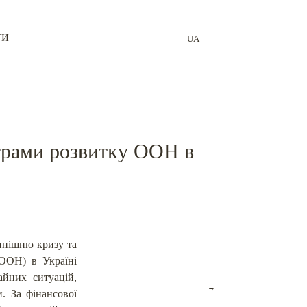
ТИ
UA
ограми розвитку ООН в
инішню кризу та
ООН) в Україні
айних ситуацій,
→
. За фінансової