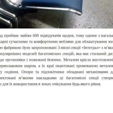
д приймає майже 600 відвідувачів щодня, тому одним з нагаль
ікарні сучасними та комфортними меблями для облаштування зон
ю фабрикою були запропоновані 3-місні секції «Інтеграл» з м’я
пулярніших моделей багатомісних секцій, яка має стильний диз
до ергономіки і пожежної безпеки. Металеві крісла виготовлен
 термолаковим шаром, а їх краї окантовані хромованою метале
у сидіння. Опори та підлокітники обладнані механізмами д
лектовані м’якими накладками ці багатомісні секції створ
 для їх використання в зонах очікування будь-якого рівня.