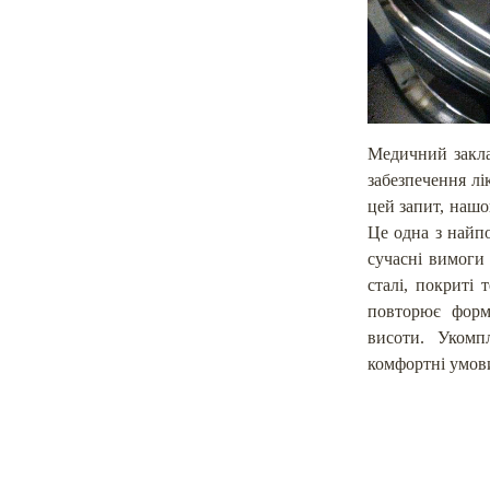
Медичний закла
забезпечення л
цей запит, нашо
Це одна з найпо
сучасні вимоги 
сталі, покриті
повторює форм
висоти. Укомп
комфортні умови