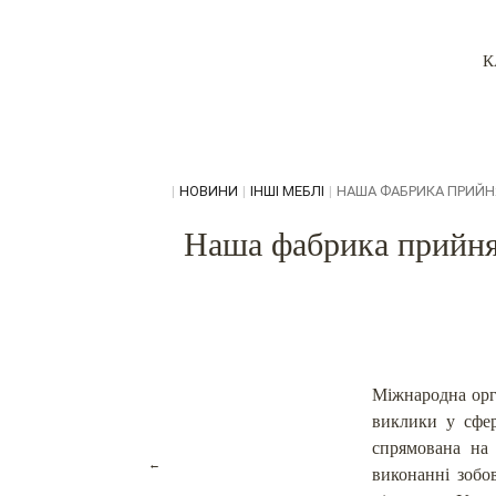
К
|
НОВИНИ
|
ІНШІ МЕБЛІ
|
НАША ФАБРИКА ПРИЙНЯ
Наша фабрика прийнял
Міжнародна орг
виклики у сфер
спрямована на 
←
виконанні зобо