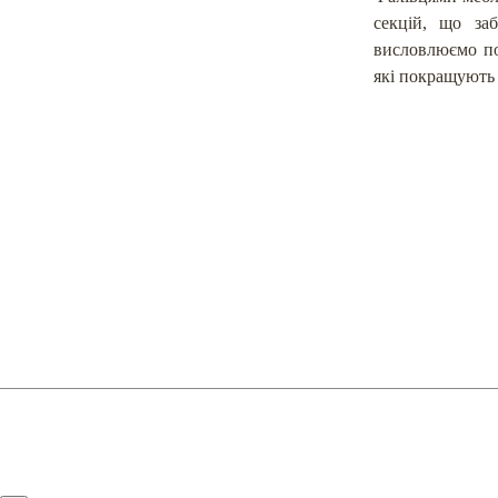
секцій, що заб
висловлюємо по
які покращують 
К
П
2005-2026 © PREMIERA