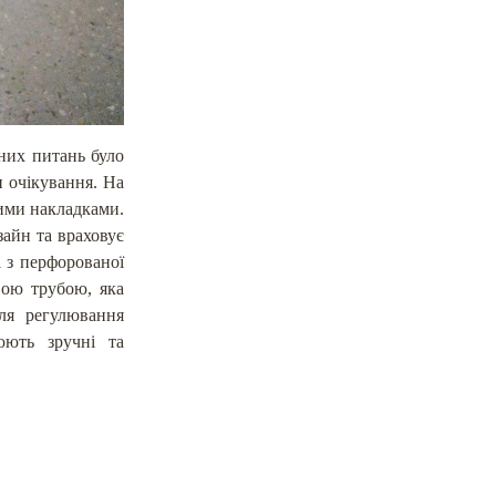
них питань було
 очікування. На
кими накладками.
айн та враховує
і з перфорованої
вою трубою, яка
ля регулювання
юють зручні та