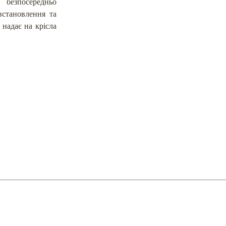
 безпосередньо
встановлення та
 надає на крісла
ра"