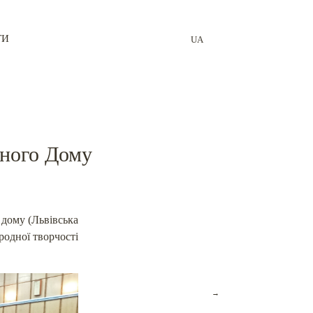
ТИ
UA
дного Дому
 дому (Львівська
родної творчості
→