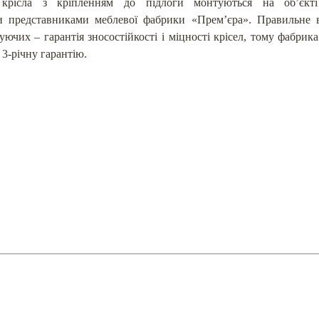
 крісла з кріпленням до підлоги монтуються на об’єкті
и представниками меблевої фабрики «Прем’єра». Правильне 
уючих – гарантія зносостійкості і міцності крісел, тому фабрика
 3-річну гарантію.
ТОВ "Меблева фабрика Прем'є
АТАЛОГ МЕБЛІВ
Харків, Україна
ПРОЕКТИ
Пн-Пт: 8.00 - 17.00
НОВИНИ
online@premiera-factory.com
РО НАС
(066) 128-05-05
(096) 128-05-05
КОНТАКТИ