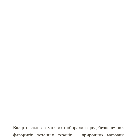
Колір стільців замовники обирали серед безперечних
фаворитів останніх сезонів – природних матових