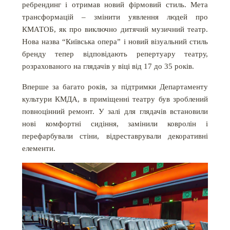
ребрендинг і отримав новий фірмовий стиль. Мета
трансформацій – змінити уявлення людей про
КМАТОБ, як про виключно дитячий музичний театр.
Нова назва “Київська опера” і новий візуальний стиль
бренду тепер відповідають репертуару театру,
розрахованого на глядачів у віці від 17 до 35 років.
Вперше за багато років, за підтримки Департаменту
культури КМДА, в приміщенні театру був зроблений
повноцінний ремонт. У залі для глядачів встановили
нові комфортні сидіння, замінили ковролін і
перефарбували стіни, відреставрували декоративні
елементи.