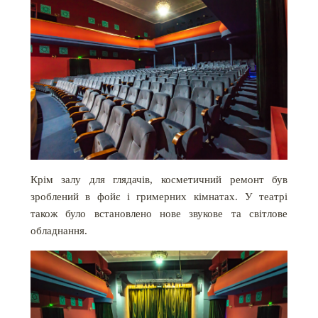
Крім залу для глядачів, косметичний ремонт був
зроблений в фойє і гримерних кімнатах. У театрі
також було встановлено нове звукове та світлове
обладнання.