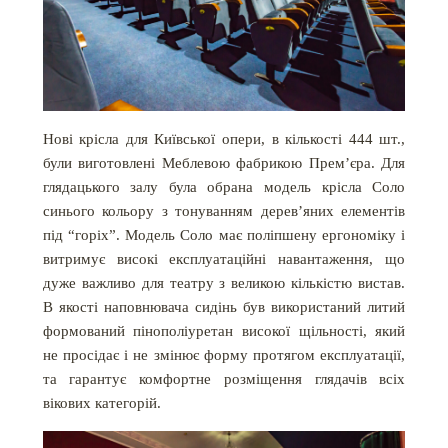
Нові крісла для Київської опери, в кількості 444 шт.,
були виготовлені Меблевою фабрикою Прем’єра. Для
глядацького залу була обрана модель крісла Соло
синього кольору з тонуванням дерев’яних елементів
під “горіх”. Модель Соло має поліпшену ергономіку і
витримує високі експлуатаційні навантаження, що
дуже важливо для театру з великою кількістю вистав.
В якості наповнювача сидінь був використаний литий
формований пінополіуретан високої щільності, який
не просідає і не змінює форму протягом експлуатації,
та гарантує комфортне розміщення глядачів всіх
вікових категорій.