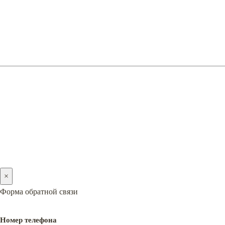
online@premiera-factory.com
(066) 128-05-05
(096) 128-05-05
2005-2026 © PREMIERA
×
Форма обратной связи
Номер телефона