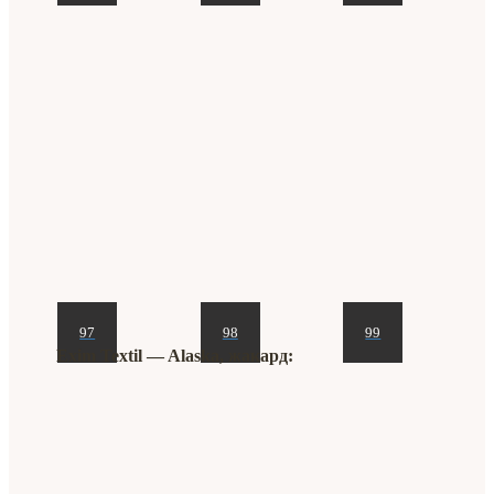
97
98
99
Exim Textil ― Alaska, жакард: