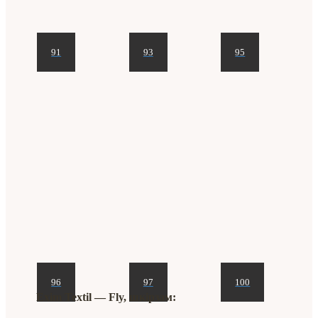
91
93
95
96
97
100
Exim Textil ― Fly, шкірзам: