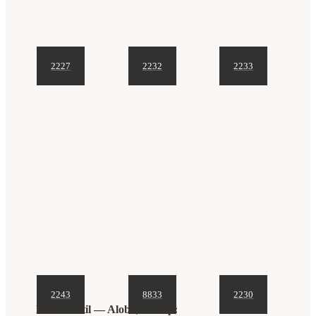
2227
2232
2233
2243
8833
2230
Exim Textil ― Aloba, велюр: