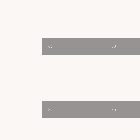
06
09
32
35