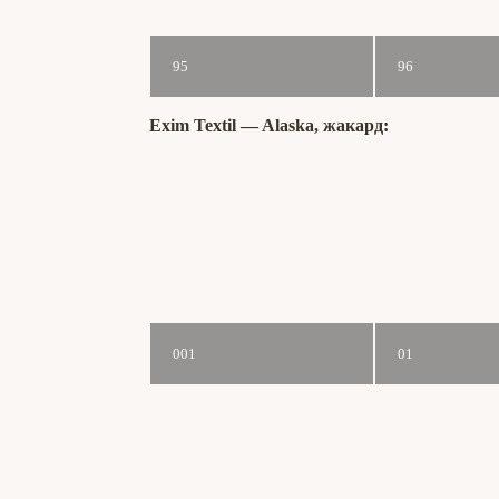
95
96
Exim Textil ― Alaska, жакард:
001
01