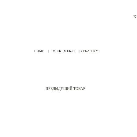
К
HOME
|
М'ЯКІ МЕБЛІ
|
|УРБАН КУТ
ПРЕДЫДУЩИЙ ТОВАР