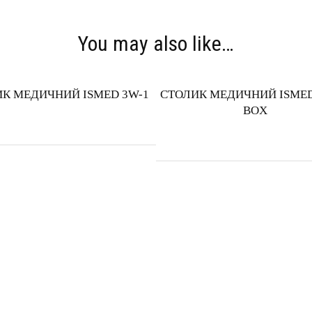
You may also like…
К МЕДИЧНИЙ ISMED 3W-1
СТОЛИК МЕДИЧНИЙ ISMED
ВОX
ТОВ "Меблева фабрика Прем'є
АТАЛОГ МЕБЛІВ
Харків, Україна
ПРОЕКТИ
Пн-Пт: 8.00 - 17.00
НОВИНИ
online@premiera-factory.com