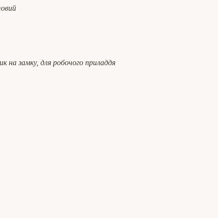
товий
ик на замку, для робочого приладдя