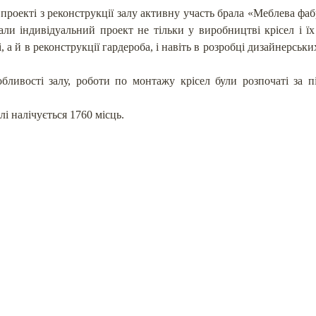
роекті з реконструкції залу активну участь брала «Меблева фа
ли індивідуальний проект не тільки у виробництві крісел і їх
, а й в реконструкції гардероба, і навіть в розробці дизайнерськ
бливості залу, роботи по монтажу крісел були розпочаті за пі
лі налічується 1760 місць.