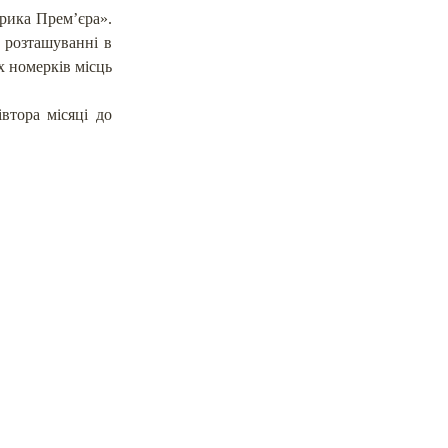
брика Прем’єра».
 розташуванні в
их номерків місць
втора місяці до