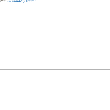
ктів
на нашому сайті
.
ТОВ "Меблева фабрика Прем'є
АТАЛОГ МЕБЛІВ
Харків, Україна
ПРОЕКТИ
Пн-Пт: 8.00 - 17.00
НОВИНИ
online@premiera-factory.com
РО НАС
(066) 128-05-05
(096) 128-05-05
КОНТАКТИ