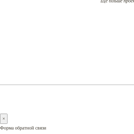
Ще більше прое
К
П
2005-2026 © PREMIERA
×
Форма обратной связи