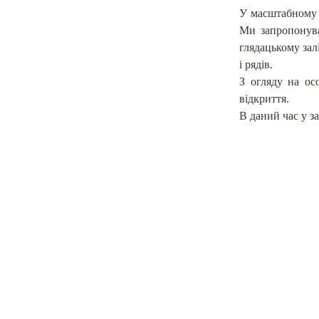
У масштабному п
Ми запропонува
глядацькому залі
і рядів.
З огляду на осо
відкриття.
В даний час у за