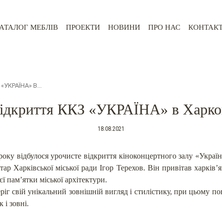
АТАЛОГ МЕБЛІВ
ПРОЕКТИ
НОВИНИ
ПРО НАС
КОНТАК
УКРАЇНА» В...
ідкриття ККЗ «УКРАЇНА» в Харко
18.08.2021
року відбулося урочисте відкриття кіноконцертного залу «Україн
тар Харківської міської ради Ігор Терехов. Він привітав харків’я
єї пам’ятки міської архітектури.
ріг свій унікальний зовнішній вигляд і стилістику, при цьому п
 і зовні.