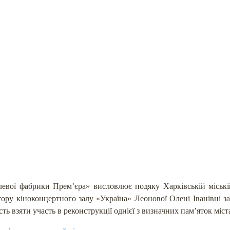
евої фабрики Прем’єра» висловлює подяку Харківській міській 
ору кіноконцертного залу «Україна» Леонової Олені Іванівні за
ть взяти участь в реконструкції однієї з визначних пам’яток міст