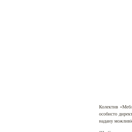
Колектив «Мебл
особисто директ
надану можливіс