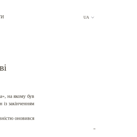
ТИ
UA
ві
а», на якому був
н із закінченням
овністю оновився
→