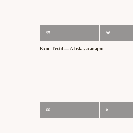
95
96
Exim Textil ― Alaska, жакард:
001
01