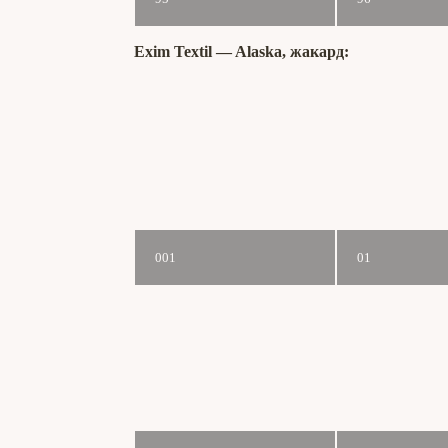
Exim Textil ― Alaska, жакард:
001
01