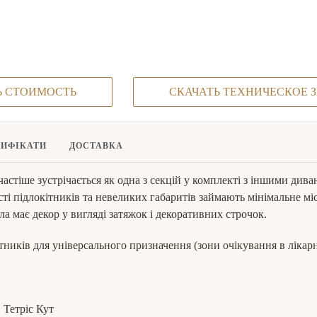
Ь СТОИМОСТЬ
СКАЧАТЬ ТЕХНИЧЕСКОЕ 
ТИФІКАТИ
ДОСТАВКА
стіше зустрічається як одна з секцій у комплекті з іншими див
сті підлокітників та невеликих габаритів займають мінімальне мі
а має декор у вигляді затяжок і декоративних строчок.
тників для універсального призначення (зони очікування в лікарн
, Тетріс Кут