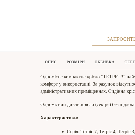
ЗАПРОСИТ
ОПИС
РОЗМІРИ
ОББИВКА
СЕР
Одномісне компактне крісло “ТЕТРІС 3” найча
комфорт у використанні. За рахунок відсутно
адміністративних приміщеннях. Сидіння крісл
Одномісний диван-крісло (секція) без підлокі
Характеристики:
Серія: Тетріс 7, Тетріс 4, Тетріс 3